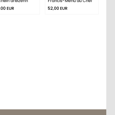
hein dreizehn
Francis-Menu du Chef
,00 EUR
52,00 EUR