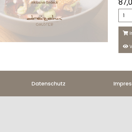
87,
I
V
Datenschutz
Impre