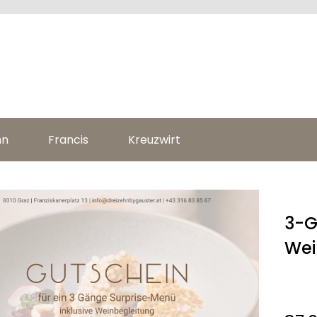
hn
Francis
Kreuzwirt
3-G
Wei