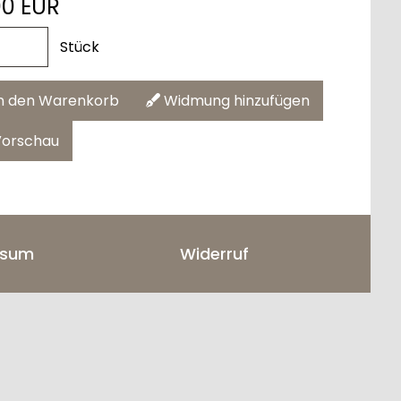
00 EUR
Stück
n den Warenkorb
Widmung hinzufügen
orschau
ssum
Widerruf