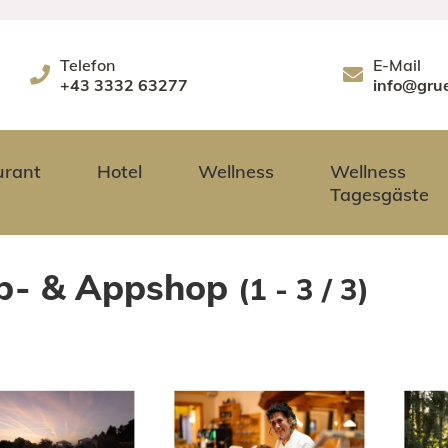
Telefon
E-Mail
+43 3332 63277
info@gru
urant
Hotel
Wellness
Wellness
Tagesgäste
b- & Appshop
(1 - 3 / 3)