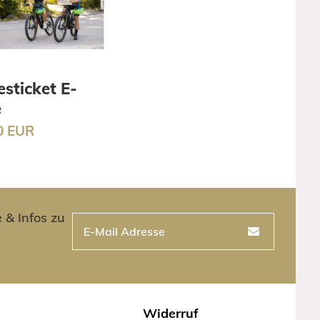
sticket E-
e
0 EUR
 & Infos zu
Widerruf