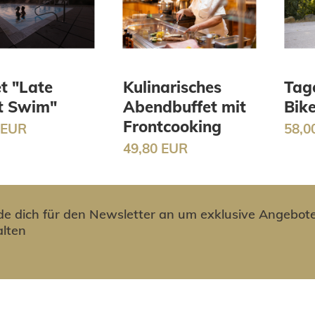
t "Late
Kulinarisches
Tage
t Swim"
Abendbuffet mit
Bik
Frontcooking
 EUR
58,0
49,80 EUR
de dich für den Newsletter an um exklusive Angebote
alten